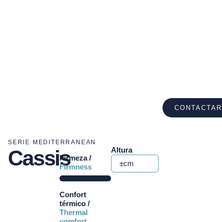
CONTACTAR
SERIE MEDITERRANEAN
Altura
Cassis
Firmeza /
±cm
Firmness
Confort
térmico /
Thermal
comfort