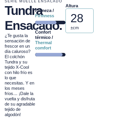
SERIE MUELLE ENSACADO
Altura
Tundra
Firmeza /
28
Firmness
Ensacado.
±cm
Confort
¿Te gusta la
térmico /
sensación de
Thermal
frescor en un
comfort
día caluroso?
El colchón
Tundra y su
tejido X-Cool
con hilo frío es
lo que
necesitas. Y en
los meses
fríos… ¡Dale la
vuelta y disfruta
de su agradable
tejido de
algodón!